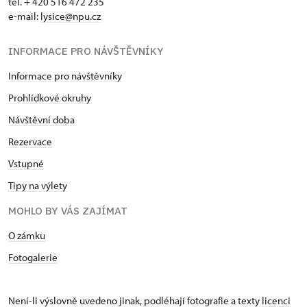
tel. + 420 516 472 235
e-mail:
​lysice@npu.cz
INFORMACE PRO NÁVŠTĚVNÍKY
Informace pro návštěvníky
Prohlídkové okruhy
Návštěvní doba
Rezervace
Vstupné
Tipy na výlety
MOHLO BY VÁS ZAJÍMAT
O zámku
Fotogalerie
Není-li výslovně uvedeno jinak, podléhají fotografie a texty
licenci