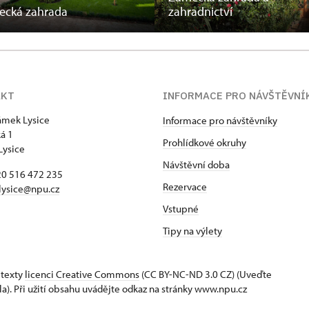
ecká zahrada
zahradnictví
AKT
INFORMACE PRO NÁVŠTĚVNÍ
zámek Lysice
Informace pro návštěvníky
á 1
Prohlídkové okruhy
Lysice
Návštěvní doba
420 516 472 235
Rezervace
​lysice@npu.cz
Vstupné
Tipy na výlety
 texty
licenci Creative Commons
(CC BY-NC-ND 3.0 CZ) (Uveďte
la). Při užití obsahu uvádějte odkaz na stránky www.npu.cz