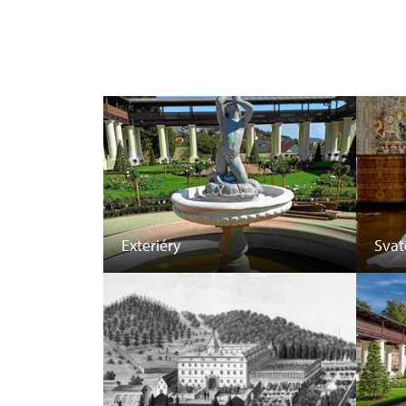
Exteriéry
Svat