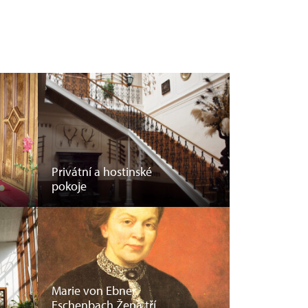
Privátní a hostinské
pokoje
Marie von Ebner
Eschenbach Žena tří