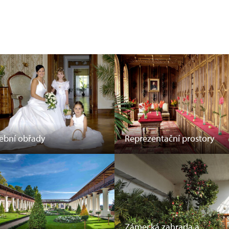
ební obřady
Reprezentační prostory
Zámecká zahrada a