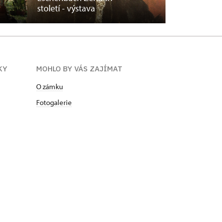
století - výstava
KY
MOHLO BY VÁS ZAJÍMAT
O zámku
Fotogalerie