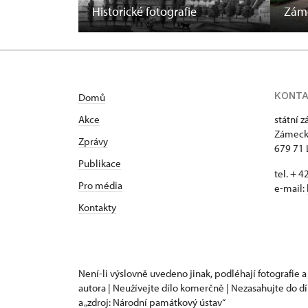
Historické fotografie
Zám
KONT
Domů
Akce
státní 
Zámeck
Zprávy
679 71 
Publikace
tel. + 
Pro média
e-mail:
Kontakty
Není-li výslovně uvedeno jinak, podléhají fotografie a
autora | Neužívejte dílo komerčně | Nezasahujte do dí
a „zdroj: Národní památkový ústav“