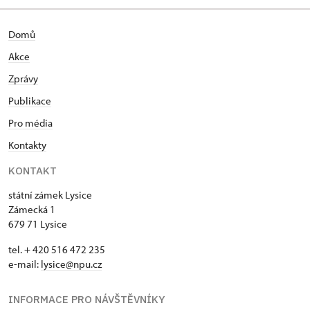
Státního zámku Lysice. Památkový objekt, od roku
2002 národní kulturní památka, pod jejím vedením
Domů
prochází rozsáhlou památkovou obnovou a stal se
Akce
místem, kde se koná řada kulturních a
společenských akcí. V roce 2014 absolvovala
Zprávy
prestižní stáž Attingham Trustu ve Velké Británii. I
Publikace
díky dlouholeté praxi je členkou poradní
kastelánské komise generální ředitelky NPÚ.
Pro média
Kontakty
KONTAKT
státní zámek Lysice
Zámecká 1
679 71 Lysice
tel. + 420 516 472 235
e-mail:
​lysice@npu.cz
INFORMACE PRO NÁVŠTĚVNÍKY