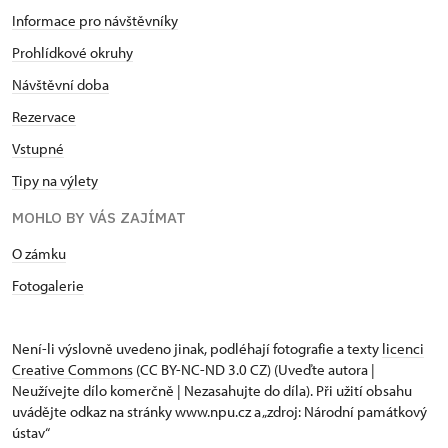
Informace pro návštěvníky
Prohlídkové okruhy
Návštěvní doba
Rezervace
Vstupné
Tipy na výlety
MOHLO BY VÁS ZAJÍMAT
O zámku
Fotogalerie
Není-li výslovně uvedeno jinak, podléhají fotografie a texty
licenci
Creative Commons
(CC BY-NC-ND 3.0 CZ) (Uveďte autora |
Neužívejte dílo komerčně | Nezasahujte do díla). Při užití obsahu
uvádějte odkaz na stránky www.npu.cz a „zdroj: Národní památkový
ústav“