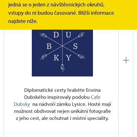
Navštivte kavárnu café DUBSKY!
jedná se o jeden z návštěvnických okruhů,
vstupy do ni budou časované. Bližší informace
najdete níže.
Diplomatické cesty hraběte Erwina
Dubského inspirovaly podobu
Cafe
Dubsky
na nádvoří zámku Lysice. Hosté mají
možnost obdivovat nejen unikátní fotografie
z jeho cest, ale ochutnat i místní speciality.