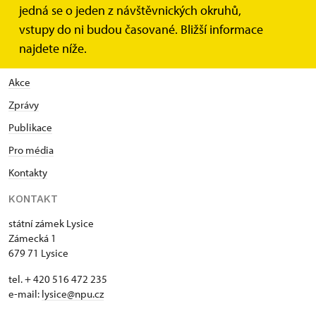
důvodů vyřídit).
jedná se o jeden z návštěvnických okruhů,
vstupy do ni budou časované. Bližší informace
najdete níže.
Domů
Akce
Zprávy
Publikace
Pro média
Kontakty
KONTAKT
státní zámek Lysice
Zámecká 1
679 71 Lysice
tel. + 420 516 472 235
e-mail:
​lysice@npu.cz