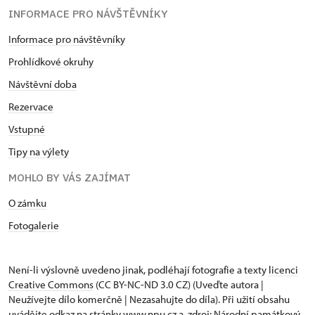
INFORMACE PRO NÁVŠTĚVNÍKY
Informace pro návštěvníky
Prohlídkové okruhy
Návštěvní doba
Rezervace
Vstupné
Tipy na výlety
MOHLO BY VÁS ZAJÍMAT
O zámku
Fotogalerie
Není-li výslovně uvedeno jinak, podléhají fotografie a texty
licenci
Creative Commons
(CC BY-NC-ND 3.0 CZ) (Uveďte autora |
Neužívejte dílo komerčně | Nezasahujte do díla). Při užití obsahu
uvádějte odkaz na stránky www.npu.cz a „zdroj: Národní památkový