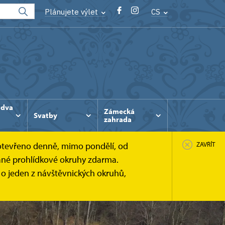
Plánujete výlet
CS
 dva
Zámecká
Svatby
zahrada
 otevřeno denně, mimo pondělí, od
ZAVŘÍT
brané prohlídkové okruhy zdarma.
e o jeden z návštěvnických okruhů,