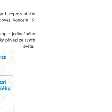
y I. reprezentační
ý dovezl koncem 19.
kopie jedinečného
ký přivezl ze svých
ěta.