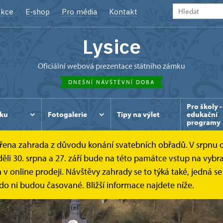
kce
E-shop
Pro média
Kontakt
Lysice
oficiální webová prezentace státního zámku
DNEŠNÍ NÁVŠTĚVNÍ DOBA
Pro školy -
ku
Fotogalerie
Tipy na výlet
edukační
programy
avřena zahrada z důvodu konání svatebních obřadů. V srpnu
eděli 30. srpna a 27. září bude na této památce vstup na vy
v online prodeji. Návštěvy zahrady se to týká také, jedná s
do ni budou časované. Bližší informace najdete níže.