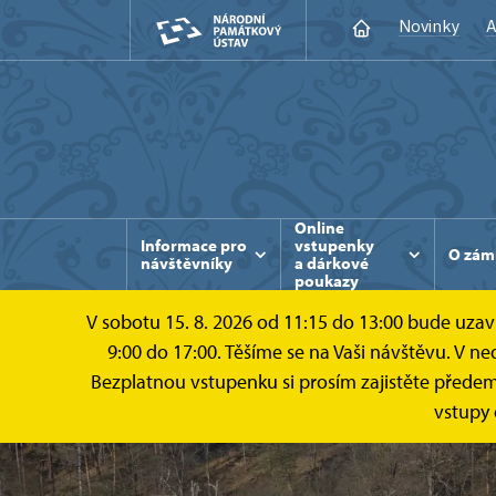
Novinky
A
Online
Informace pro
vstupenky
O zám
návštěvníky
a dárkové
poukazy
V sobotu 15. 8. 2026 od 11:15 do 13:00 bude uz
9:00 do 17:00. Těšíme se na Vaši návštěvu. V n
Bezplatnou vstupenku si prosím zajistěte předem 
vstupy 