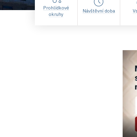
Prohlídkové
Návštěvní doba
V
okruhy