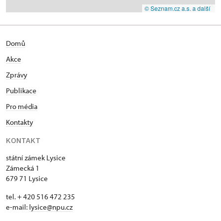
© Seznam.cz a.s. a další
Domů
Akce
Zprávy
Publikace
Pro média
Kontakty
KONTAKT
státní zámek Lysice
Zámecká 1
679 71 Lysice
tel. + 420 516 472 235
e-mail:
​lysice@npu.cz