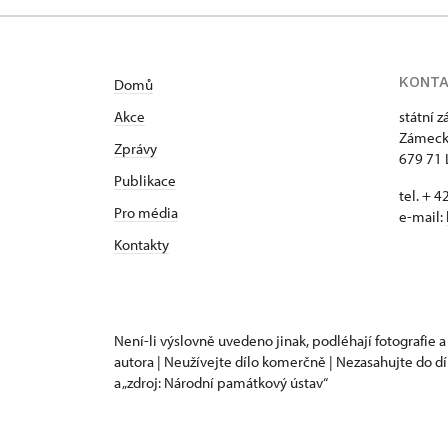
KONT
Domů
Akce
státní 
Zámeck
Zprávy
679 71 
Publikace
tel. + 
Pro média
e-mail:
Kontakty
Není-li výslovně uvedeno jinak, podléhají fotografie a
autora | Neužívejte dílo komerčně | Nezasahujte do dí
a „zdroj: Národní památkový ústav“