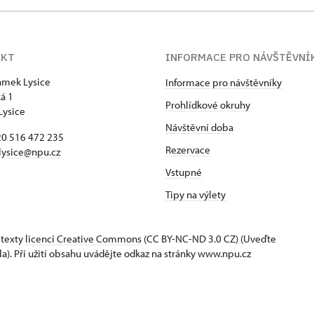
AKT
INFORMACE PRO NÁVŠTĚVNÍ
zámek Lysice
Informace pro návštěvníky
á 1
Prohlídkové okruhy
Lysice
Návštěvní doba
420 516 472 235
Rezervace
​lysice@npu.cz
Vstupné
Tipy na výlety
 texty
licenci Creative Commons
(CC BY-NC-ND 3.0 CZ) (Uveďte
la). Při užití obsahu uvádějte odkaz na stránky www.npu.cz