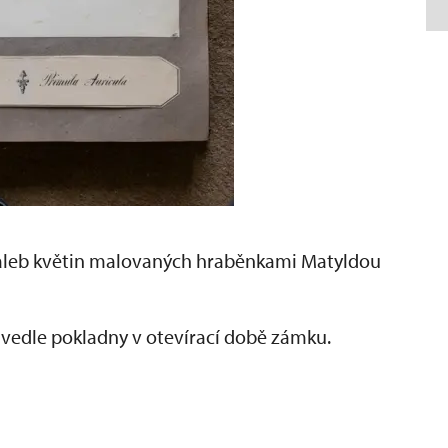
maleb květin malovaných hraběnkami Matyldou
 vedle pokladny v otevírací době zámku.