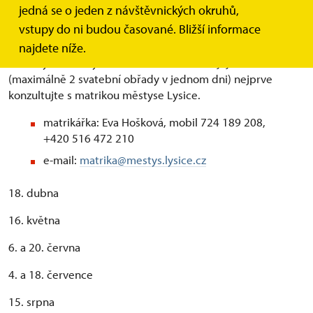
Občanské svatební obřady se konají na základě
jedná se o jeden z návštěvnických okruhů,
odsouhlasení Rady městyse Lysice, většinou první a třetí
vstupy do ni budou časované. Bližší informace
víkend v měsíci (duben - říjen) v době od 11:00 do 12:30.
najdete níže.
Termíny občanských svatebních obřadů a jejich obsazenost
(maximálně 2 svatební obřady v jednom dni) nejprve
konzultujte s matrikou městyse Lysice.
matrikářka: Eva Hošková, mobil 724 189 208,
+420 516 472 210
e-mail:
matrika@mestys.lysice.cz
18. dubna
16. května
6. a 20. června
4. a 18. července
15. srpna