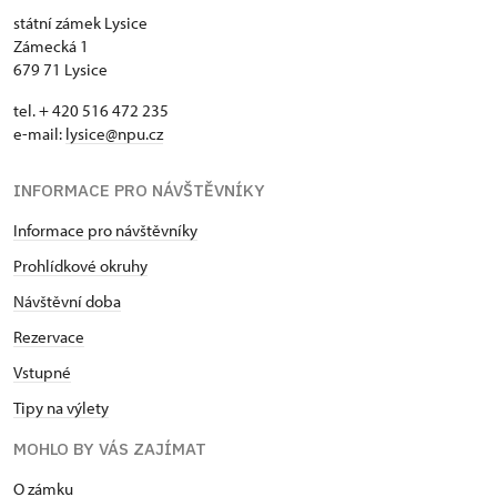
státní zámek Lysice
Zámecká 1
679 71 Lysice
tel. + 420 516 472 235
e-mail:
​lysice@npu.cz
INFORMACE PRO NÁVŠTĚVNÍKY
Informace pro návštěvníky
Prohlídkové okruhy
Návštěvní doba
Rezervace
Vstupné
Tipy na výlety
MOHLO BY VÁS ZAJÍMAT
O zámku