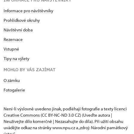
Informace pro návštěvníky
Prohlídkové okruhy
Návštěvní doba
Rezervace
Vstupné
Tipy na výlety
MOHLO BY VÁS ZAJÍMAT
O zámku
Fotogalerie
Není-li výslovně uvedeno jinak, podléhají fotografie a texty
licenci
Creative Commons
(CC BY-NC-ND 3.0 CZ) (Uveďte autora |
Neužívejte dílo komerčně | Nezasahujte do díla). Při užití obsahu
uvádějte odkaz na stránky www.npu.cz a „zdroj: Národní památkový
ústav“