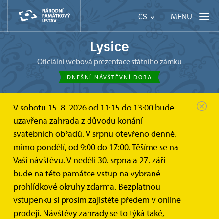
MENU
CS
Lysice
oficiální webová prezentace státního zámku
DNEŠNÍ NÁVŠTĚVNÍ DOBA
V sobotu 15. 8. 2026 od 11:15 do 13:00 bude
uzavřena zahrada z důvodu konání
svatebních obřadů. V srpnu otevřeno denně,
mimo pondělí, od 9:00 do 17:00. Těšíme se na
Vaši návštěvu. V neděli 30. srpna a 27. září
bude na této památce vstup na vybrané
prohlídkové okruhy zdarma. Bezplatnou
vstupenku si prosím zajistěte předem v online
prodeji. Návštěvy zahrady se to týká také,