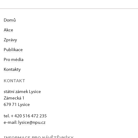
Domů
Akce
Zprávy
Publikace
Pro média
Kontakty
KONTAKT
státní zámek Lysice
Zámecká 1
679 71 Lysice
tel. + 420 516 472 235
e-mail:
​lysice@npu.cz
INFORMACE PRO NÁVŠTĚVNÍKY