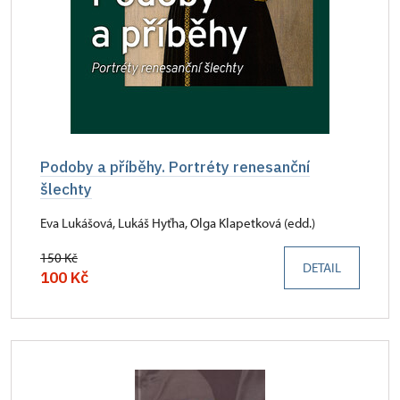
Podoby a příběhy. Portréty renesanční
šlechty
Eva Lukášová, Lukáš Hyťha, Olga Klapetková (edd.)
150 Kč
DETAIL
100 Kč