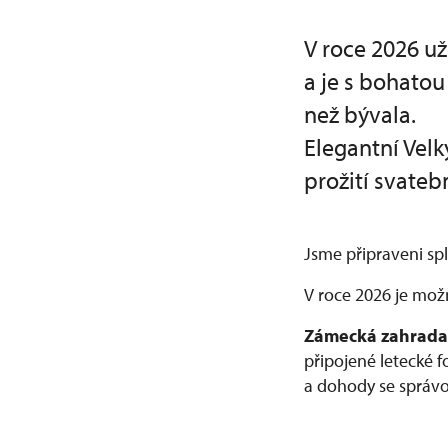
V roce 2026 už
a je s bohato
než bývala.
Elegantní Velk
prožití svateb
Jsme připraveni spln
V roce 2026 je mož
Zámecká zahrada
připojené letecké 
a dohody se správ