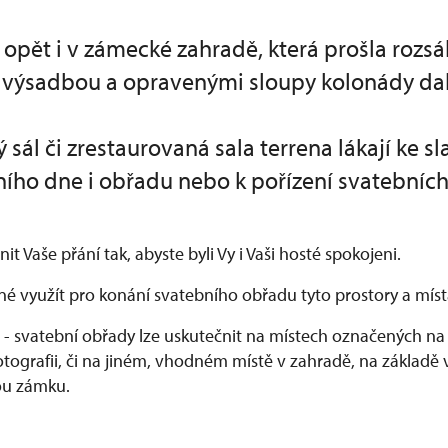
 opět i v zámecké zahradě, která prošla roz
u výsadbou a opravenými sloupy kolonády dal
ý sál či zrestaurovaná sala terrena lákají ke 
ního dne i obřadu nebo k pořízení svatebních 
it Vaše přání tak, abyste byli Vy i Vaši hosté spokojeni.
né využít pro konání svatebního obřadu tyto prostory a míst
- svatební obřady lze uskutečnit na místech označených na
fotografii, či na jiném, vhodném místě v zahradě, na základ
ou zámku.