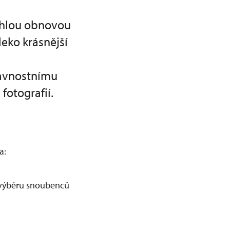
sáhlou obnovou
eko krásnější
slavnostnímu
fotografií.
a:
ě výběru snoubenců