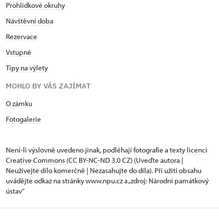
Prohlídkové okruhy
Návštěvní doba
Rezervace
Vstupné
Tipy na výlety
MOHLO BY VÁS ZAJÍMAT
O zámku
Fotogalerie
Není-li výslovně uvedeno jinak, podléhají fotografie a texty
licenci
Creative Commons
(CC BY-NC-ND 3.0 CZ) (Uveďte autora |
Neužívejte dílo komerčně | Nezasahujte do díla). Při užití obsahu
uvádějte odkaz na stránky www.npu.cz a „zdroj: Národní památkový
ústav“