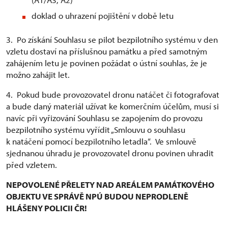
doklad o uhrazení pojištění v době letu
3. Po získání Souhlasu se pilot bezpilotního systému v den
vzletu dostaví na příslušnou památku a před samotným
zahájením letu je povinen požádat o ústní souhlas, že je
možno zahájit let.
4. Pokud bude provozovatel dronu natáčet či fotografovat
a bude daný materiál užívat ke komerčním účelům, musí si
navíc při vyřizování Souhlasu se zapojením do provozu
bezpilotního systému vyřídit „Smlouvu o souhlasu
k natáčení pomocí bezpilotního letadla“. Ve smlouvě
sjednanou úhradu je provozovatel dronu povinen uhradit
před vzletem.
NEPOVOLENÉ PŘELETY NAD AREÁLEM PAMÁTKOVÉHO
OBJEKTU VE SPRÁVĚ NPÚ BUDOU NEPRODLENĚ
HLÁŠENY POLICII ČR!