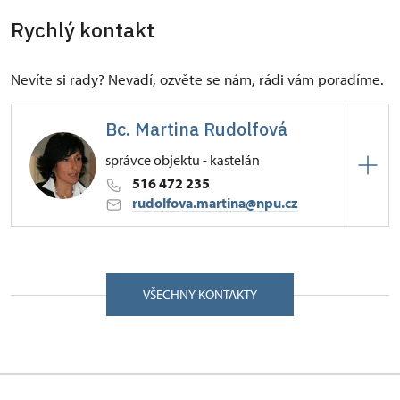
Rychlý kontakt
Nevíte si rady? Nevadí, ozvěte se nám, rádi vám poradíme.
Bc. Martina Rudolfová
správce objektu - kastelán
516 472 235
rudolfova.martina@npu.cz
ÚPS v Kroměříži
Zámecká 1/, Lysice 67971
VŠECHNY KONTAKTY
Vystudovala historii a dějiny umění Filozofické
fakulty Masarykovy univerzity v Brně. Po
několikaleté praxi průvodkyně na Státním hradě
Pernštejně byla v roce 1996 jmenovaná kastelánkou
Státního zámku Lysice. Památkový objekt, od roku