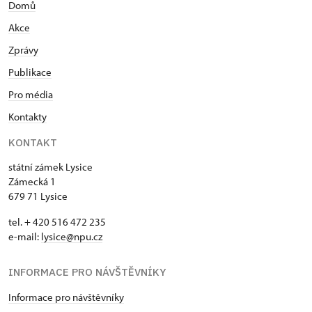
Domů
2002 národní kulturní památka, pod jejím vedením
prochází rozsáhlou památkovou obnovou a stal se
Akce
místem, kde se koná řada kulturních a
Zprávy
společenských akcí. V roce 2014 absolvovala
prestižní stáž Attingham Trustu ve Velké Británii. I
Publikace
díky dlouholeté praxi je členkou poradní
Pro média
kastelánské komise generální ředitelky NPÚ.
Kontakty
KONTAKT
státní zámek Lysice
Zámecká 1
679 71 Lysice
tel. + 420 516 472 235
e-mail:
​lysice@npu.cz
INFORMACE PRO NÁVŠTĚVNÍKY
Informace pro návštěvníky