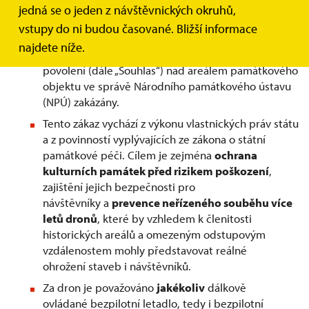
jedná se o jeden z návštěvnických okruhů,
Obecně:
vstupy do ni budou časované. Bližší informace
najdete níže.
Lety dronů jsou bez předchozího písemného
povolení (dále „Souhlas“) nad areálem památkového
objektu ve správě Národního památkového ústavu
(NPÚ) zakázány.
Tento zákaz vychází z výkonu vlastnických práv státu
a z povinností vyplývajících ze zákona o státní
památkové péči. Cílem je zejména
ochrana
kulturních památek před rizikem poškození
,
zajištění jejich bezpečnosti pro
návštěvníky a
prevence neřízeného souběhu více
letů dronů
, které by vzhledem k členitosti
historických areálů a omezeným odstupovým
vzdálenostem mohly představovat reálné
ohrožení staveb i návštěvníků.
Za dron je považováno
jakékoliv
dálkově
ovládané bezpilotní letadlo, tedy i bezpilotní