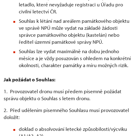
letadlo, které nevyžaduje registraci u Úřadu pro
civilní letectví ČR.
Souhlas k létání nad areálem památkového objektu
ve správě NPÚ může vydat na základě žádosti
správce památkového objektu (kastelán) nebo
ředitel územní památkové správy NPÚ.
Souhlas lze vydat maximálně na dobu jednoho
měsíce a je vždy posuzován s ohledem na konkrétní
okolnosti, charakter památky a míru možných rizik.
Jak požádat o Souhlas:
1. Provozovatel dronu musí předem písemně požádat
správu objektu o Souhlas s letem dronu.
2. Před udělením písemného Souhlasu musí provozovatel
doložit:
doklad o absolvování letecké způsobilosti/výcviku
(A1/A3, A2)