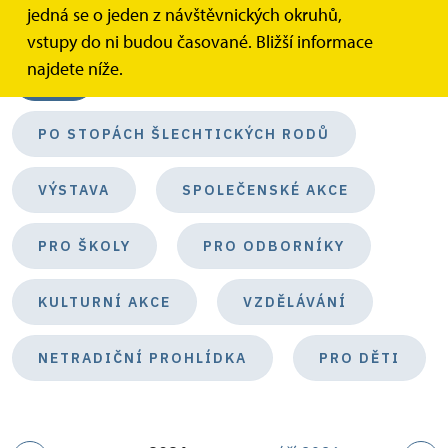
jedná se o jeden z návštěvnických okruhů,
Kategorie akcí
vstupy do ni budou časované. Bližší informace
najdete níže.
VŠE
PO STOPÁCH ŠLECHTICKÝCH RODŮ
VÝSTAVA
SPOLEČENSKÉ AKCE
PRO ŠKOLY
PRO ODBORNÍKY
KULTURNÍ AKCE
VZDĚLÁVÁNÍ
NETRADIČNÍ PROHLÍDKA
PRO DĚTI