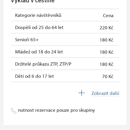
Výklad v češtině
Jednorázové vstupenky vydané NPÚ
zdarma
Kategorie návštěvníků
Cena
Průkaz zaměstnance NPÚ (+ až 3
zdarma
rodinní příslušníci)
Dospělí od 25 do 64 let
220 Kč
Průkaz Náš člověk *
zdarma
Senioři 65+
180 Kč
* Platí pouze pro jednu osobu
Mládež od 18 do 24 let
180 Kč
(držitele průkazu)
Držitelé průkazu ZTP, ZTP/P
180 Kč
Děti od 6 do 17 let
70 Kč
Děti do 5 let
zdarma
Zobrazit další
Průvodce držitele průkazu ZTP/P
zdarma
nutnost rezervace pouze pro skupiny
Pedagogický dozor (pro školní
zdarma
skupiny 1 osoba na 10 dětí)