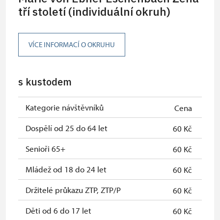
Karta zaměstnance s QR kódem MK
tří století (individuální okruh)
zdarma
ČR *
Průkaz ICOMOS *
zdarma
VÍCE INFORMACÍ O OKRUHU
Celoroční volné vstupenky vydané
zdarma
NPÚ
s kustodem
Jednorázové vstupenky vydané NPÚ
zdarma
Kategorie návštěvníků
Cena
Průkaz zaměstnance NPÚ (+ až 3
zdarma
rodinní příslušníci)
Dospělí od 25 do 64 let
60 Kč
Průkaz Náš člověk *
zdarma
Senioři 65+
60 Kč
* Platí pouze pro jednu osobu
Mládež od 18 do 24 let
60 Kč
(držitele průkazu)
Držitelé průkazu ZTP, ZTP/P
60 Kč
Děti od 6 do 17 let
60 Kč