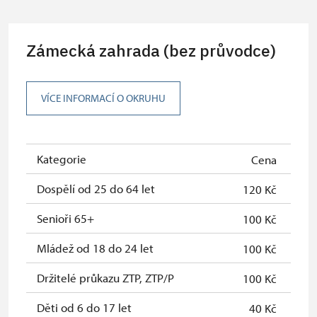
Průvodce organizované skupiny (1
zdarma
osoba pro celou skupinu min. 15
osob)
Zámecká zahrada (bez průvodce)
Karta zaměstnance s QR kódem MK
neposkytuje se
ČR *
VÍCE INFORMACÍ O OKRUHU
Průkaz ICOMOS *
neposkytuje se
Celoroční volné vstupenky vydané
zdarma
NPÚ
Kategorie
Cena
Jednorázové vstupenky vydané NPÚ
zdarma
Dospělí od 25 do 64 let
120 Kč
Průkaz zaměstnance NPÚ (+ až 3
zdarma
Senioři 65+
100 Kč
rodinní příslušníci)
Mládež od 18 do 24 let
100 Kč
Průkaz Náš člověk *
zdarma
Držitelé průkazu ZTP, ZTP/P
100 Kč
* Platí pouze pro jednu osobu
Děti od 6 do 17 let
40 Kč
(držitele průkazu)