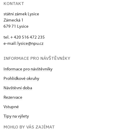
KONTAKT
Průkaz zaměstnance NPÚ (+ až 3
zdarma
státní zámek Lysice
rodinní příslušníci)
Zámecká 1
679 71 Lysice
Průkaz Náš člověk *
zdarma
tel. + 420 516 472 235
* Platí pouze pro jednu osobu
e-mail:
​lysice@npu.cz
(držitele průkazu)
INFORMACE PRO NÁVŠTĚVNÍKY
Informace pro návštěvníky
Prohlídkové okruhy
Návštěvní doba
Rezervace
Vstupné
Tipy na výlety
MOHLO BY VÁS ZAJÍMAT