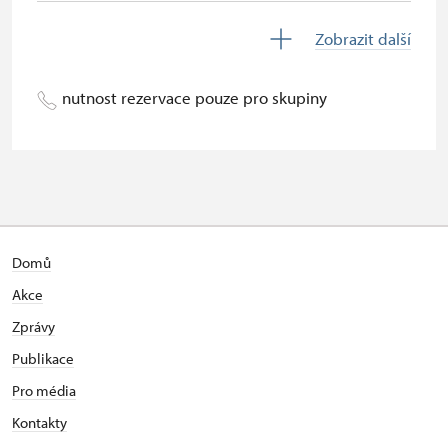
Děti do 5 let
zdarma
Zobrazit další
Průvodce držitele průkazu ZTP/P
zdarma
nutnost rezervace pouze pro skupiny
Pedagogický dozor (pro školní
zdarma
skupiny 1 osoba na 10 dětí)
Průvodce organizované skupiny (1
zdarma
osoba pro celou skupinu min. 15
osob)
Karta zaměstnance s QR kódem MK
neposkytuje se
Domů
ČR *
Akce
Průkaz ICOMOS *
neposkytuje se
Zprávy
Publikace
Celoroční volné vstupenky vydané
zdarma
NPÚ
Pro média
Kontakty
Jednorázové vstupenky vydané NPÚ
zdarma