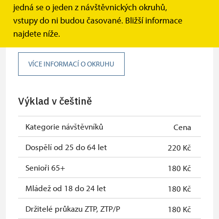
jedná se o jeden z návštěvnických okruhů,
Reprezentační prostory (základní
vstupy do ni budou časované. Bližší informace
okruh)
najdete níže.
VÍCE INFORMACÍ O OKRUHU
Výklad v češtině
Kategorie návštěvníků
Cena
Dospělí od 25 do 64 let
220 Kč
Senioři 65+
180 Kč
Mládež od 18 do 24 let
180 Kč
Držitelé průkazu ZTP, ZTP/P
180 Kč