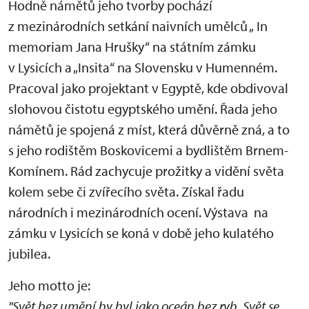
Hodně námětů jeho tvorby pochází
z mezinárodních setkání naivních umělců „ In
memoriam Jana Hrušky“ na státním zámku
v Lysicích a „Insita“ na Slovensku v Humenném.
Pracoval jako projektant v Egyptě, kde obdivoval
slohovou čistotu egyptského umění. Řada jeho
námětů je spojená z míst, která důvěrně zná, a to
s jeho rodištěm Boskovicemi a bydlištěm Brnem-
Komínem. Rád zachycuje prožitky a vidění světa
kolem sebe či zvířecího světa. Získal řadu
národních i mezinárodních ocení. Výstava na
zámku v Lysicích se koná v době jeho kulatého
jubilea.
Jeho motto je:
"Svět bez umění by byl jako oceán bez ryb. Svět se