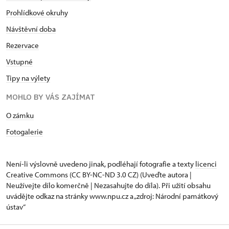
Prohlídkové okruhy
Návštěvní doba
Rezervace
Vstupné
Tipy na výlety
MOHLO BY VÁS ZAJÍMAT
O zámku
Fotogalerie
Není-li výslovně uvedeno jinak, podléhají fotografie a texty
licenci
Creative Commons
(CC BY-NC-ND 3.0 CZ) (Uveďte autora |
Neužívejte dílo komerčně | Nezasahujte do díla). Při užití obsahu
uvádějte odkaz na stránky www.npu.cz a „zdroj: Národní památkový
ústav“