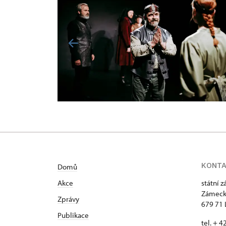
KONT
Domů
Akce
státní 
Zámeck
Zprávy
679 71 
Publikace
tel. + 