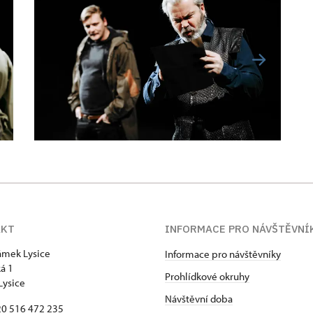
AKT
INFORMACE PRO NÁVŠTĚVNÍ
zámek Lysice
Informace pro návštěvníky
á 1
Prohlídkové okruhy
Lysice
Návštěvní doba
420 516 472 235