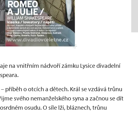
je na vnitřním nádvoří zámku Lysice divadelní
speara.
– příběh o otcích a dětech. Král se vzdává trůnu
 přijme svého nemanželského syna a začnou se dít
osrdném osudu. O síle lži, bláznech, trůnu