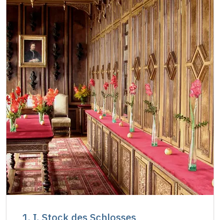
Inhaber der freien Eintrittskarte
kostenlos
Inhaber der freien einmaligen
kostenlos
Eintrittskarte
NPÚ-Karte
kostenlos
"Náš člověk"-Karte *
kostenlos
* Freier Eintritt nur für den Karteninhaber
1. I. Stock des Schlosses