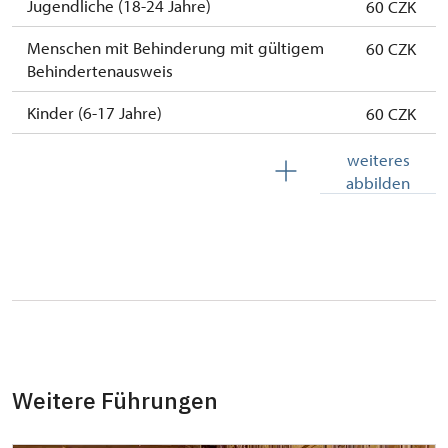
Jugendliche (18-24 Jahre)
60 CZK
Menschen mit Behinderung mit gültigem
60 CZK
Behindertenausweis
Kinder (6-17 Jahre)
60 CZK
Kinder (0-5 Jahre)
kostenlos
weiteres
abbilden
Begleitperson von Schwerbehinderten
kostenlos
Begleitperson von Schülergruppen pro 10
kostenlos
Schülern
Reiseleiter mit Gruppe ab 15 oder mehr
kostenlos
Personen
MK ČR-Karte *
nicht verfügbar
Weitere Führungen
Mitglieder von ICOMOS mit gültigem
nicht verfügbar
Mitgliedsausweis *