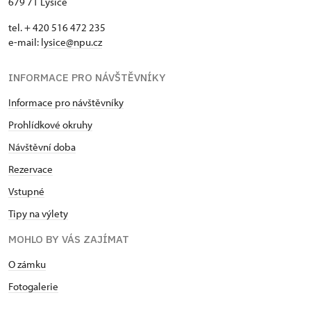
679 71 Lysice
tel. + 420 516 472 235
e-mail:
​lysice@npu.cz
INFORMACE PRO NÁVŠTĚVNÍKY
Informace pro návštěvníky
Prohlídkové okruhy
Návštěvní doba
Rezervace
Vstupné
Tipy na výlety
MOHLO BY VÁS ZAJÍMAT
O zámku
Fotogalerie