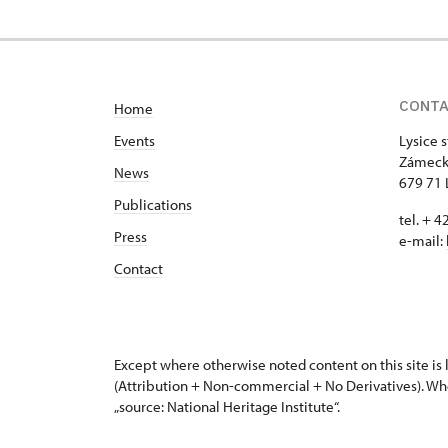
CONT
Home
Events
Lysice 
Zámeck
News
679 71 
Publications
tel. + 
Press
e-mail:
Contact
Except where otherwise noted content on this site i
(Attribution + Non-commercial + No Derivatives). Wh
„source: National Heritage Institute“.