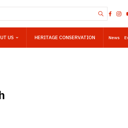
UT US
HERITAGE CONSERVATION
News
E
h