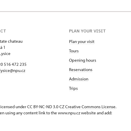
ACT
PLAN YOUR VISIT
state chateau
Plan your visit
á 1
Tours
Lysice
Opening hours
420 516 472 235
Reservations
​lysice@npu.cz
Admission
Trips
s licensed under CC BY-NC-ND 3.0 CZ
Creative Commons License
.
en using any content link to the www.npu.cz website and add: