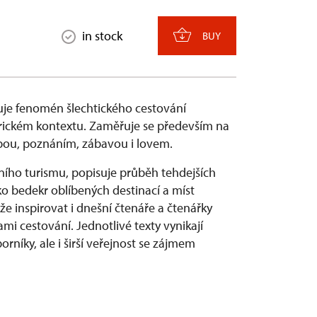
in stock
BUY
je fenomén šlechtického cestování
torickém kontextu. Zaměřuje se především na
čbou, poznáním, zábavou i lovem.
ího turismu, popisuje průběh tehdejších
ko bedekr oblíbených destinací a míst
e inspirovat i dnešní čtenáře a čtenářky
i cestování. Jednotlivé texty vynikají
rníky, ale i širší veřejnost se zájmem