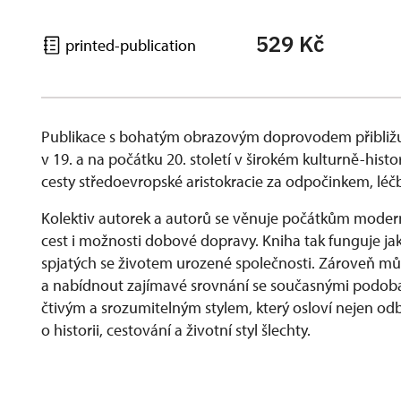
529 Kč
printed-publication
Publikace s bohatým obrazovým doprovodem přibližu
v 19. a na počátku 20. století v širokém kulturně-his
cesty středoevropské aristokracie za odpočinkem, lé
Kolektiv autorek a autorů se věnuje počátkům modern
cest i možnosti dobové dopravy. Kniha tak funguje ja
spjatých se životem urozené společnosti. Zároveň můž
a nabídnout zajímavé srovnání se současnými podobam
čtivým a srozumitelným stylem, který osloví nejen odbo
o historii, cestování a životní styl šlechty.